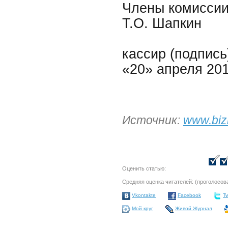
Члены комиссии:
Т.О. Шапкин
кассир (подпись
«20» апреля 201
Источник:
www.biz
Оценить статью:
Средняя оценка читателей:
(проголосов
Vkontakte
Facebook
Tw
Мой круг
Живой Журнал