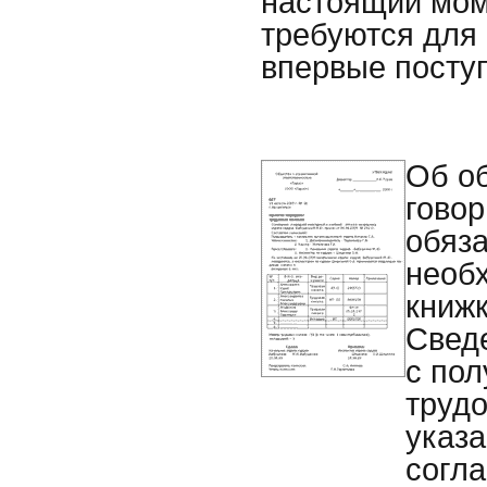
настоящий мом
требуются для
впервые посту
Об об
говор
обяза
необ
книжк
Сведе
с по
трудо
указа
согла