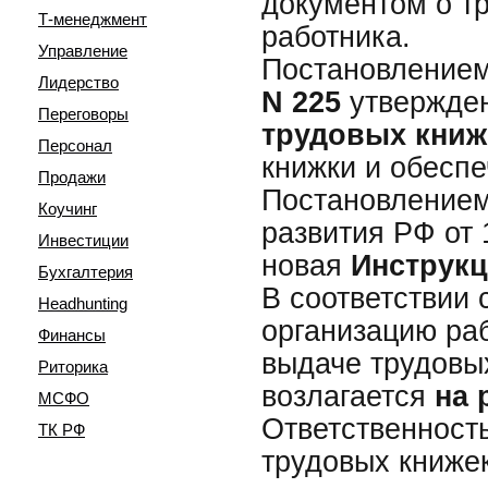
документом о т
Т-менеджмент
работника.
Управление
Постановлением 
Лидерство
N 225
утвержд
Переговоры
трудовых книж
Персонал
книжки и обеспе
Продажи
Постановлением
Коучинг
развития РФ от 
Инвестиции
новая
Инструкц
Бухгалтерия
В соответствии 
Headhunting
организацию раб
Финансы
выдаче трудовы
Риторика
возлагается
на 
МСФО
Ответственность
ТК РФ
трудовых книже