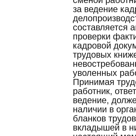
сменой работни
за ведение кад
делопроизводс
составляется а
проверки факт
кадровой докуме
трудовых книж
невостребован
уволенных раб
Принимая труд
работник, отве
ведение, долже
наличии в орг
бланков трудов
вкладышей в ни