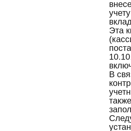
внесе
учету
вклад
Эта к
(касс
пост
10.10
вклю
В свя
контр
учетн
также
запол
След
уста