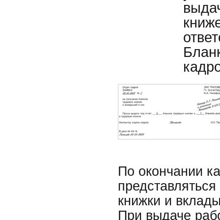
выдач
книже
ответ
Бланк
кадр
По окончании к
представляться 
книжки и вклады
При выдаче раб